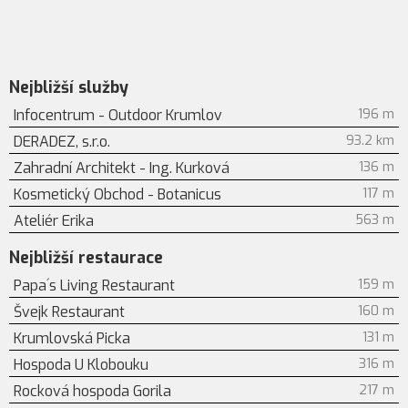
Nejbližší služby
Infocentrum - Outdoor Krumlov
196 m
DERADEZ, s.r.o.
93.2 km
Zahradní Architekt - Ing. Kurková
136 m
Kosmetický Obchod - Botanicus
117 m
Ateliér Erika
563 m
Nejbližší restaurace
Papa´s Living Restaurant
159 m
Švejk Restaurant
160 m
Krumlovská Picka
131 m
Hospoda U Klobouku
316 m
Rocková hospoda Gorila
217 m