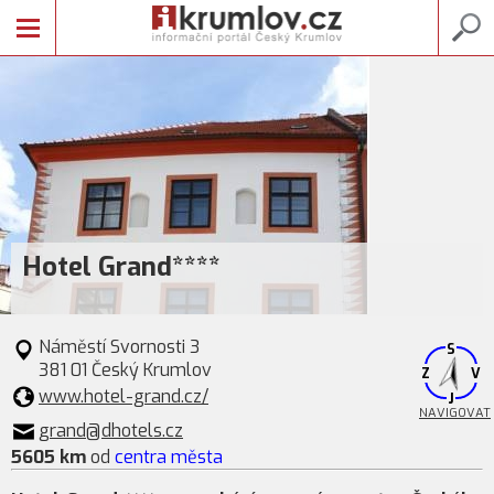
Hotel Grand****
Náměstí Svornosti 3
S
381 01 Český Krumlov
Z
V
www.hotel-grand.cz/
J
NAVIGOVAT
grand@dhotels.cz
5605 km
od
centra města