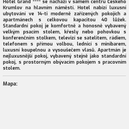
Hotel Grand **** se nachází v samém centru Českého
Krumlov na hlavním náměstí. Hotel nabízí luxusní
ubytování ve 14-ti moderně zařízených pokojích a
apartmánech s celkovou kapacitou 40 lůžek.
Standardní pokoj je komfortně a honosně vybavený
velkým psacím stolem, křesly nebo pohovkou s
konferenčním stolkem, televizí se satelitem, rádiem,
telefonem s přímou volbou, lednicí s minibarem,
luxusní koupelnou a vysoušečem vlasů. Apartmán je
nejluxusnější pokoj, vybavený stejně jako standardní
pokoj, s prostorným obývacím pokojem s pracovním
stolem.
Mapa: