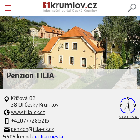
Penzion TILIA
Křížová 82
S
38101 Český Krumlov
Z
V
www.tilia-ck.cz
J
NAVIGOVAT
+420777285215
penzion@tilia-ck.cz
5605 km
od
centra města