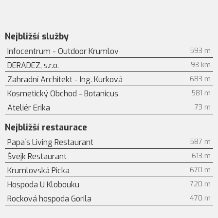
Nejbližší služby
Infocentrum - Outdoor Krumlov
593 m
DERADEZ, s.r.o.
93 km
Zahradní Architekt - Ing. Kurková
683 m
Kosmetický Obchod - Botanicus
581 m
Ateliér Erika
73 m
Nejbližší restaurace
Papa´s Living Restaurant
587 m
Švejk Restaurant
613 m
Krumlovská Picka
670 m
Hospoda U Klobouku
720 m
Rocková hospoda Gorila
470 m